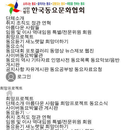
단체소개
취지
조직도
정관
연혁
아름다운 사람들
임원 및 이사
역대임원
특별/전문위원
회원
희망프로젝트
동요듣기
새노랫말
희망더하기
동요소식
동요대회
포토갤러리
동영상
뉴스제보
웹진
사이버동요박물관
동요의 역사
기타자료
인명사전
동요목록
동요악보/음반
게시판
공지사항
자유게시판
동요공부방
동요자료요청
로그인
희망프로젝트
희망프로젝트
단체소개
아름다운 사람들
희망프로젝트
동요소식
사이버동요박물관
게시판
동요듣기
취지
조직도
정관
연혁
임원 및 이사
역대임원
특별/전문위원
회원
동요듣기
새노랫말
희망더하기