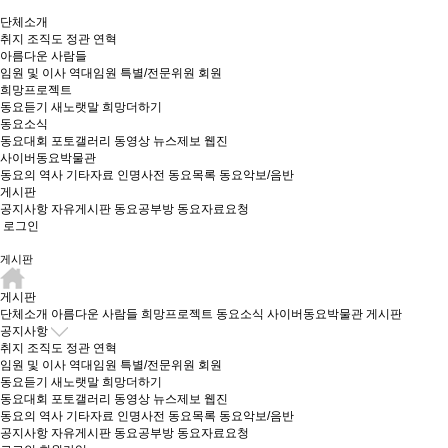
단체소개
취지
조직도
정관
연혁
아름다운 사람들
임원 및 이사
역대임원
특별/전문위원
회원
희망프로젝트
동요듣기
새노랫말
희망더하기
동요소식
동요대회
포토갤러리
동영상
뉴스제보
웹진
사이버동요박물관
동요의 역사
기타자료
인명사전
동요목록
동요악보/음반
게시판
공지사항
자유게시판
동요공부방
동요자료요청
로그인
게시판
게시판
단체소개
아름다운 사람들
희망프로젝트
동요소식
사이버동요박물관
게시판
공지사항
취지
조직도
정관
연혁
임원 및 이사
역대임원
특별/전문위원
회원
동요듣기
새노랫말
희망더하기
동요대회
포토갤러리
동영상
뉴스제보
웹진
동요의 역사
기타자료
인명사전
동요목록
동요악보/음반
공지사항
자유게시판
동요공부방
동요자료요청