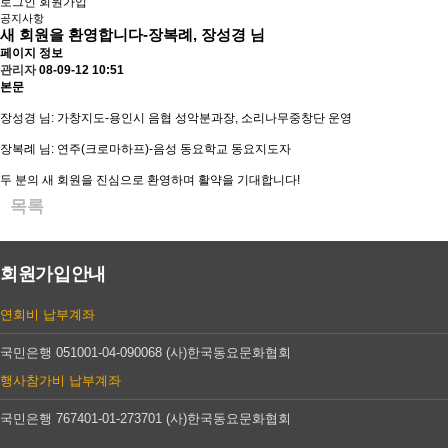
로그인
회원가입
공지사항
새 회원을 환영합니다-장복례, 장성경 님
페이지 정보
관리자
08-09-12 10:51
본문
장성경 님: 가창지도-용인시 음협 성악분과장, 소리나무중창단 운영
장복례 님: 연주(크로마하프)-음성 동요학교 동요지도자
두 분의 새 회원을 진심으로 환영하며 활약을 기대합니다!
목록
회원가입안내
연회비
납부계좌
국민은행 051001-04-090068
(사)한국동요문화협회
행사참가비
납부계좌
국민은행 767401-01-273701
(사)한국동요문화협회