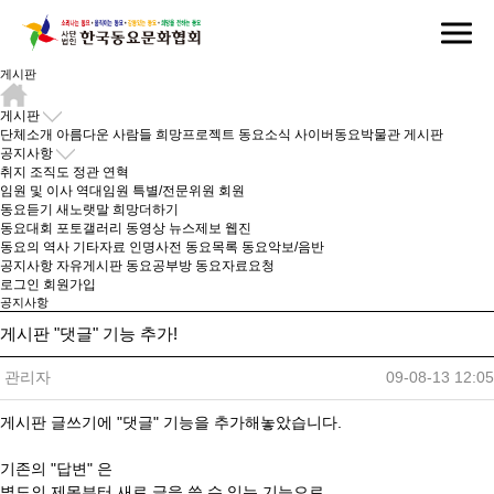
게시판
게시판
단체소개
아름다운 사람들
희망프로젝트
동요소식
사이버동요박물관
게시판
공지사항
취지
조직도
정관
연혁
임원 및 이사
역대임원
특별/전문위원
회원
동요듣기
새노랫말
희망더하기
동요대회
포토갤러리
동영상
뉴스제보
웹진
동요의 역사
기타자료
인명사전
동요목록
동요악보/음반
공지사항
자유게시판
동요공부방
동요자료요청
로그인
회원가입
공지사항
게시판 "댓글" 기능 추가!
관리자
09-08-13 12:05
게시판 글쓰기에 "댓글" 기능을 추가해놓았습니다.
기존의 "답변" 은
별도의 제목부터 새로 글을 쓸 수 있는 기능으로