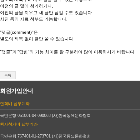
이전의 글 밑에 첨가하거나,
이전의 글을 지우고 새 글만 남길 수도 있습니다.
사진 등의 자료 첨부도 가능합니다.
"댓글(comment)"은
별도의 제목 없이 글만 쓸 수 있습니다.
"댓글"과 "답변"의 기능 차이를 잘 구분하여 많이 이용하시기 바랍니다.
목록
회원가입안내
연회비
납부계좌
국민은행 051001-04-090068
(사)한국동요문화협회
행사참가비
납부계좌
국민은행 767401-01-273701
(사)한국동요문화협회